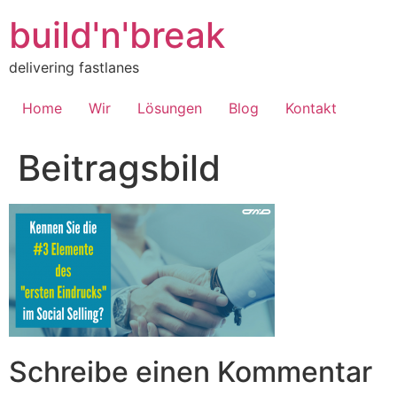
Inhalt
springen
build'n'break
delivering fastlanes
Home
Wir
Lösungen
Blog
Kontakt
Beitragsbild
Schreibe einen Kommentar