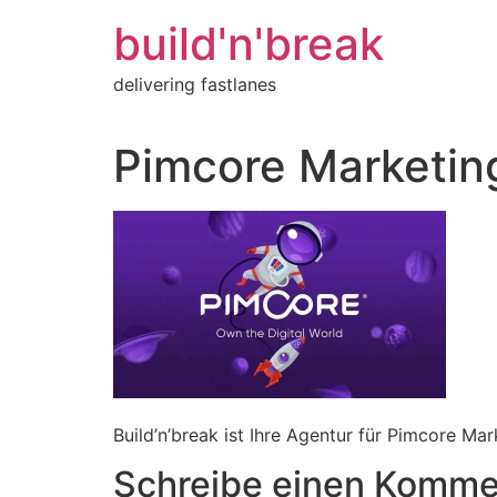
Inhalt
springen
build'n'break
delivering fastlanes
Pimcore Marketin
Build’n’break ist Ihre Agentur für Pimcore Ma
Schreibe einen Komme