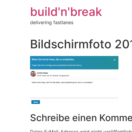
Inhalt
springen
build'n'break
delivering fastlanes
Bildschirmfoto 20
Schreibe einen Komme
Deine E-Mail-Adresse wird nicht veröffentlich