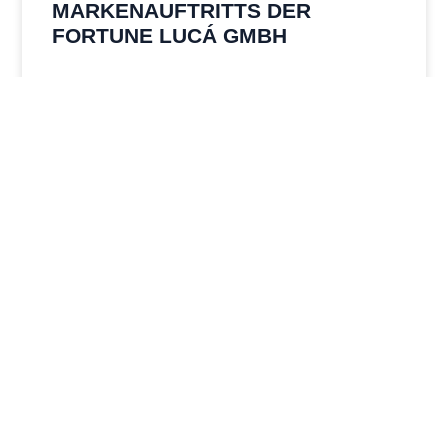
MARKENAUFTRITTS DER
FORTUNE LUCÁ GMBH
MEHR ANZEIGEN »
BUILD N BREAK
Ammonitenweg 10
89564 Nattheim
info@buildnbreak.de
+ 49 162 985 48 84